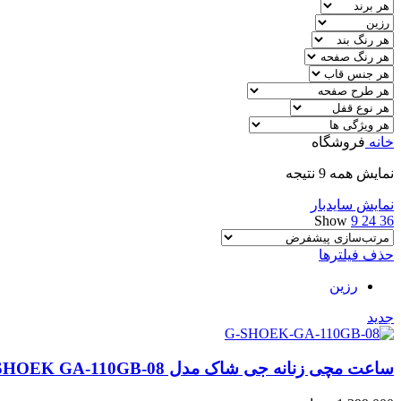
خانه
فروشگاه
نمایش همه 9 نتیجه
نمایش سایدبار
Show
9
24
36
حذف فیلترها
رزین
جدید
ساعت مچی زنانه جی شاک مدل CASIA G-SHOEK GA-110GB-08