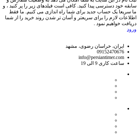
سابقه خود دسترسی پیدا کنید. کافی است فیلدهای زیر را پر کنید ، و
ما سریعا یک حساب جدید برای شما راه اندازی می کنیم. ما فقط
اطلاعات لازم را برای سریعتر و آسان تر شدن روند خرید را از شما
دریافت خواهیم نمود .
ورود
راه های ارتباط با ما
ایران، خراسان رضوی، مشهد
09152470676
info@persiantimer.com
ساعت کاری 9 الی 19
خدمات مشتریان
- قوانین مرجوعی کالا
- روش های ارسال
- پیگیری سفارشات
- سبد خرید
لینک های مهم
- صفحه اصلی
- فروشگاه
- وبلاگ
- قوانین و مقررات