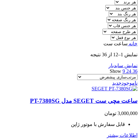
خانه
ساعت ست
نمایش 1–12 از 36 نتیجه
نمایش سایدبار
Show
9
24
36
ناموجود
جدید
ساعت مچی ست SEGET مدل PT-7380SG
3,000,000
تومان
قابل سفارش با موتور ژاپن
اطلاعات بیشتر