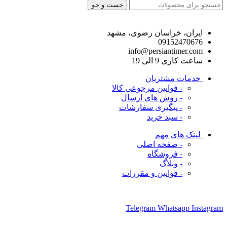
جست و جو
راه های ارتباط با ما
ایران، خراسان رضوی، مشهد
09152470676
info@persiantimer.com
ساعت کاری 9 الی 19
خدمات مشتریان
- قوانین مرجوعی کالا
- روش های ارسال
- پیگیری سفارشات
- سبد خرید
لینک های مهم
- صفحه اصلی
- فروشگاه
- وبلاگ
- قوانین و مقررات
ما را در شبکه های اجتماعی دنبال کنید
Telegram
Whatsapp
Instagram