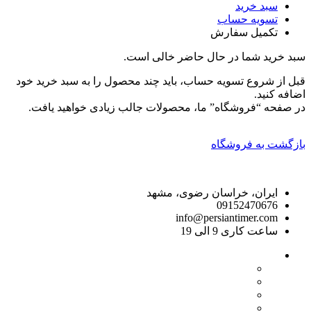
سبد خرید
تسویه حساب
تکمیل سفارش
سبد خرید شما در حال حاضر خالی است.
قبل از شروع تسویه حساب، باید چند محصول را به سبد خرید خود
اضافه کنید.
در صفحه “فروشگاه” ما، محصولات جالب زیادی خواهید یافت.
بازگشت به فروشگاه
راه های ارتباط با ما
ایران، خراسان رضوی، مشهد
09152470676
info@persiantimer.com
ساعت کاری 9 الی 19
خدمات مشتریان
- قوانین مرجوعی کالا
- روش های ارسال
- پیگیری سفارشات
- سبد خرید