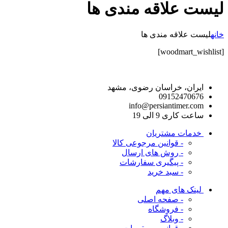
لیست علاقه مندی ها
خانه
لیست علاقه مندی ها
[woodmart_wishlist]
راه های ارتباط با ما
ایران، خراسان رضوی، مشهد
09152470676
info@persiantimer.com
ساعت کاری 9 الی 19
خدمات مشتریان
- قوانین مرجوعی کالا
- روش های ارسال
- پیگیری سفارشات
- سبد خرید
لینک های مهم
- صفحه اصلی
- فروشگاه
- وبلاگ