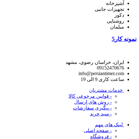
آشپزخانه
تجهیزات جانبی
دکور
روشنایی
مبلمان
نمونه کار5
راه های ارتباط با ما
ایران، خراسان رضوی، مشهد
09152470676
info@persiantimer.com
ساعت کاری 9 الی 19
خدمات مشتریان
- قوانین مرجوعی کالا
- روش های ارسال
- پیگیری سفارشات
- سبد خرید
لینک های مهم
- صفحه اصلی
- فروشگاه