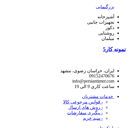
بزرگنمایی
آشپزخانه
تجهیزات جانبی
دکور
روشنایی
مبلمان
نمونه کار5
راه های ارتباط با ما
ایران، خراسان رضوی، مشهد
09152470676
info@persiantimer.com
ساعت کاری 9 الی 19
خدمات مشتریان
- قوانین مرجوعی کالا
- روش های ارسال
- پیگیری سفارشات
- سبد خرید