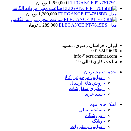
ELEGANCE PT-7617SG
1,289,000
تومان
ساعت مچی مردانه الگانس
مدل ELEGANCE PT-7616BB
1,289,000
تومان
ساعت مچی مردانه الگانس
مدل ELEGANCE PT-7615BS
1,289,000
تومان
راه های ارتباط با ما
ایران، خراسان رضوی، مشهد
09152470676
info@persiantimer.com
ساعت کاری 9 الی 19
خدمات مشتریان
- قوانین مرجوعی کالا
- روش های ارسال
- پیگیری سفارشات
- سبد خرید
لینک های مهم
- صفحه اصلی
- فروشگاه
- وبلاگ
- قوانین و مقررات