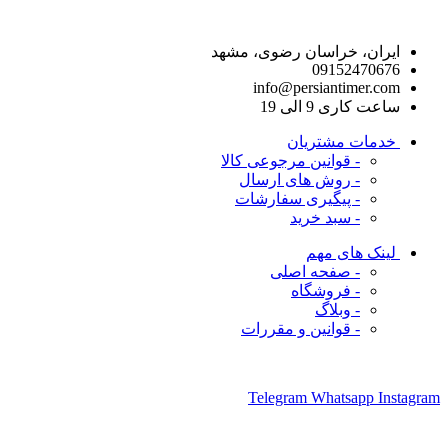
راه های ارتباط با ما
ایران، خراسان رضوی، مشهد
09152470676
info@persiantimer.com
ساعت کاری 9 الی 19
خدمات مشتریان
- قوانین مرجوعی کالا
- روش های ارسال
- پیگیری سفارشات
- سبد خرید
لینک های مهم
- صفحه اصلی
- فروشگاه
- وبلاگ
- قوانین و مقررات
ما را در شبکه های اجتماعی دنبال کنید
Telegram
Whatsapp
Instagram