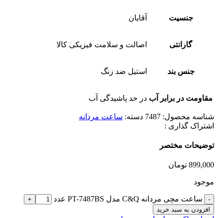
جنسیت
آقایان
گارانتی
اصالت و سلامت فیزیکی کالا
جنس بند
استیل ضد زنگ
مقاومت در برابر آب
در حد پاشیدگی آب
شناسه محصول:
7487
دسته:
ساعت مردانه
اشتراک گذاری :
توضیحات مختصر
899,000
تومان
موجود
ساعت مچی مردانه C&Q مدل PT-7487BS عدد
افزودن به سبد خرید