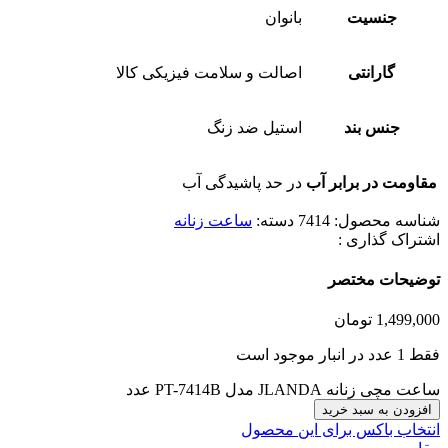
جنسیت
بانوان
گارانتی
اصالت و سلامت فیزیکی کالا
جنس بند
استیل ضد زنگ
مقاومت در برابر آب
در حد پاشیدگی آب
شناسه محصول:
7414
دسته:
ساعت زنانه
اشتراک گذاری :
توضیحات مختصر
1,499,000
تومان
فقط 1 عدد در انبار موجود است
ساعت مچی زنانه JLANDA مدل PT-7414B عدد
افزودن به سبد خرید
انتخاب باکس برای این محصول