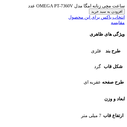
ساعت مچی زنانه امگا مدل OMEGA PT-7360V عدد
افزودن به سبد خرید
انتخاب باکس برای این محصول
مقایسه
ویژگی های ظاهری
طرح بند
فلزی
شکل قاب
گرد
طرح صفحه
عقربه ای
ابعاد و وزن
ارتفاع قاب
7 میلی متر