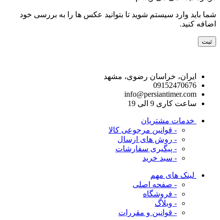
شما باید وارد سیستم شوید تا بتوانید عکس ها را به بررسی خود
اضافه کنید.
راه های ارتباط با ما
ایران، خراسان رضوی، مشهد
09152470676
info@persiantimer.com
ساعت کاری 9 الی 19
خدمات مشتریان
- قوانین مرجوعی کالا
- روش های ارسال
- پیگیری سفارشات
- سبد خرید
لینک های مهم
- صفحه اصلی
- فروشگاه
- وبلاگ
- قوانین و مقررات