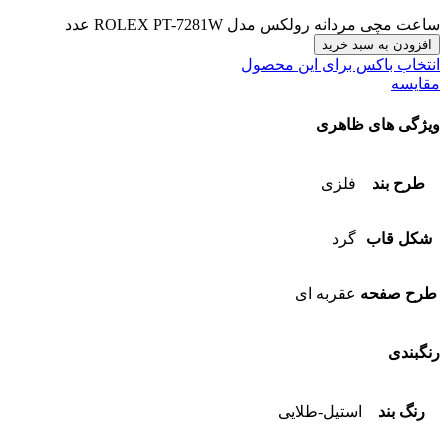
ساعت مچی مردانه رولکس مدل ROLEX PT-7281W عدد
افزودن به سبد خرید
انتخاب باکس برای این محصول
مقایسه
ویژگی های ظاهری
طرح بند
فلزی
شکل قاب
گرد
طرح صفحه
عقربه ای
رنگبندی
رنگ بند
استیل-طلایی