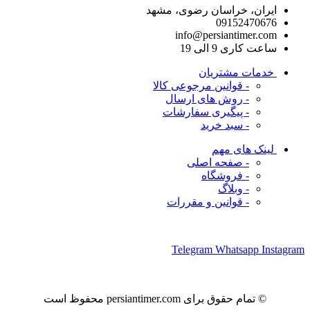
ایران، خراسان رضوی، مشهد
09152470676
info@persiantimer.com
ساعت کاری 9 الی 19
خدمات مشتریان
- قوانین مرجوعی کالا
- روش های ارسال
- پیگیری سفارشات
- سبد خرید
لینک های مهم
- صفحه اصلی
- فروشگاه
- وبلاگ
- قوانین و مقررات
ما را در شبکه های اجتماعی دنبال کنید
Telegram
Whatsapp
Instagram
© تمام حقوق برای persiantimer.com محفوظ است