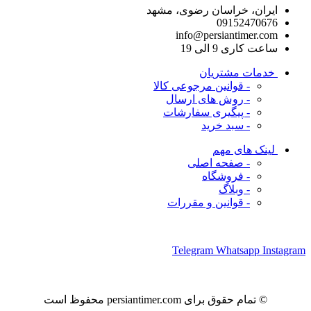
ایران، خراسان رضوی، مشهد
09152470676
info@persiantimer.com
ساعت کاری 9 الی 19
خدمات مشتریان
- قوانین مرجوعی کالا
- روش های ارسال
- پیگیری سفارشات
- سبد خرید
لینک های مهم
- صفحه اصلی
- فروشگاه
- وبلاگ
- قوانین و مقررات
ما را در شبکه های اجتماعی دنبال کنید
Telegram
Whatsapp
Instagram
© تمام حقوق برای persiantimer.com محفوظ است