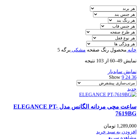
خانه
محصول رنگ صفحه
مشکی
برگه 5
نمایش 49–60 از 103 نتیجه
نمایش سایدبار
Show
9
24
36
جدید
ساعت مچی مردانه الگانس مدل ELEGANCE PT-
7619BG
1,289,000
تومان
افزودن به سبد خرید
مشاهده سریع