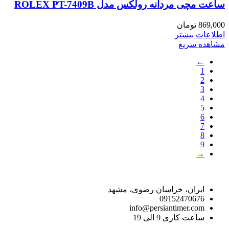
ساعت مچی مردانه رولکس مدل ROLEX PT-7409B
869,000
تومان
اطلاعات بیشتر
مشاهده سریع
←
1
2
3
4
5
6
7
8
9
→
راه های ارتباط با ما
ایران، خراسان رضوی، مشهد
09152470676
info@persiantimer.com
ساعت کاری 9 الی 19