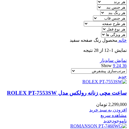
خانه
محصول رنگ صفحه
سفید
نمایش 1–12 از 28 نتیجه
نمایش سایدبار
Show
9
24
36
جدید
ساعت مچی زنانه رولکس مدل ROLEX PT-7553SW
2,299,000
تومان
افزودن به سبد خرید
مشاهده سریع
ناموجود
جدید