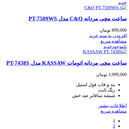
جدید
ساعت مچی مردانه C&Q مدل PT-7509WS
899,000
تومان
افزودن به سبد خرید
مشاهده سریع
ناموجود
جدید
ساعت مچی مردانه اتومات KASSAW مدل PT-7438S
1,999,000
تومان
بند و قاب فول استیل
رنگ ثابت
شیشه سافایر ضد خش
اطلاعات بیشتر
مشاهده سریع
1
2