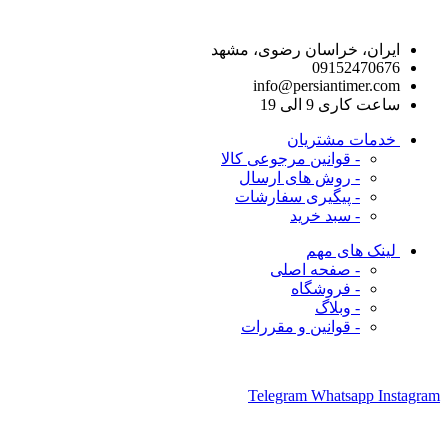
راه های ارتباط با ما
ایران، خراسان رضوی، مشهد
09152470676
info@persiantimer.com
ساعت کاری 9 الی 19
خدمات مشتریان
- قوانین مرجوعی کالا
- روش های ارسال
- پیگیری سفارشات
- سبد خرید
لینک های مهم
- صفحه اصلی
- فروشگاه
- وبلاگ
- قوانین و مقررات
ما را در شبکه های اجتماعی دنبال کنید
Telegram
Whatsapp
Instagram