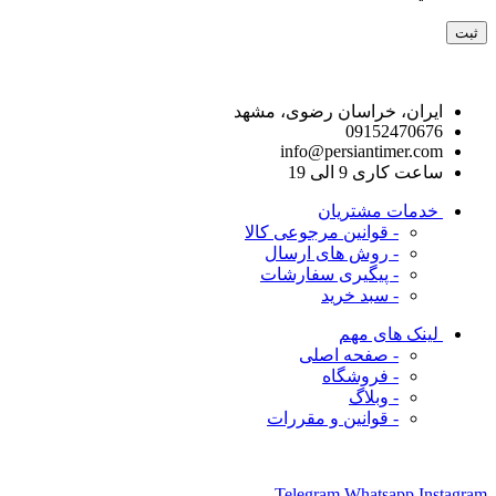
راه های ارتباط با ما
ایران، خراسان رضوی، مشهد
09152470676
info@persiantimer.com
ساعت کاری 9 الی 19
خدمات مشتریان
- قوانین مرجوعی کالا
- روش های ارسال
- پیگیری سفارشات
- سبد خرید
لینک های مهم
- صفحه اصلی
- فروشگاه
- وبلاگ
- قوانین و مقررات
ما را در شبکه های اجتماعی دنبال کنید
Telegram
Whatsapp
Instagram