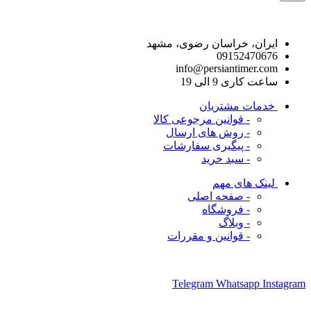
راه های ارتباط با ما
ایران، خراسان رضوی، مشهد
09152470676
info@persiantimer.com
ساعت کاری 9 الی 19
خدمات مشتریان
- قوانین مرجوعی کالا
- روش های ارسال
- پیگیری سفارشات
- سبد خرید
لینک های مهم
- صفحه اصلی
- فروشگاه
- وبلاگ
- قوانین و مقررات
ما را در شبکه های اجتماعی دنبال کنید
Telegram
Whatsapp
Instagram