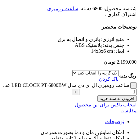
شناسه محصول:
6800
دسته:
ساعت رومیزی
اشتراک گذاری :
توضیحات مختصر
منبع انرژی: باتری و اتصال به برق
جنس بدنه: پلاستیک ABS
ابعاد: 14x3x6 cm
2,199,000
تومان
رنگ بدنه
پاک کردن
ساعت رومیزی ال ای دی مدل LED CLOCK PT-6800BW عدد
افزودن به سبد خرید
انتخاب باکس برای این محصول
مقایسه
توضیحات
امکان نمایش زمان و دما بصورت همزمان
امکان تنظیم آلارم برای 2 تایم متفاوت