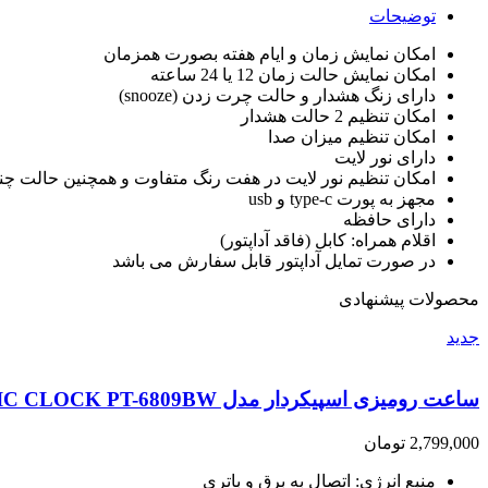
توضیحات
امکان نمایش زمان و ایام هفته بصورت همزمان
امکان نمایش حالت زمان 12 یا 24 ساعته
دارای زنگ هشدار و حالت چرت زدن (snooze)
امکان تنظیم 2 حالت هشدار
امکان تنظیم میزان صدا
دارای نور لایت
امکان تنظیم نور لایت در هفت رنگ متفاوت و همچنین حالت چن
مجهز به پورت type-c و usb
دارای حافظه
اقلام همراه: کابل (فاقد آداپتور)
در صورت تمایل آداپتور قابل سفارش می باشد
محصولات پیشنهادی
جدید
ساعت رومیزی اسپیکردار مدل LED MUSIC CLOCK PT-6809BW
2,799,000
تومان
منبع انرژی: اتصال به برق و باتری