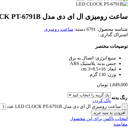
ساعت رومیزی ال ای دی مدل LED CLOCK PT-6791B
شناسه محصول:
6791
دسته:
ساعت رومیزی
اشتراک گذاری :
توضیحات مختصر
منبع انرژی: اتصال به برق
جنس بدنه: پلاستیک ABS
ابعاد: 16×8.5×3 cm
وزن: 130 گرم
1,849,000
تومان
رنگ بدنه
پاک کردن
ساعت رومیزی ال ای دی مدل LED CLOCK PT-6791B عدد
افزودن به سبد خرید
انتخاب باکس برای این محصول
مقایسه