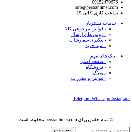
09152470676
info@persiantimer.com
ساعت کاری 9 الی 19
خدمات مشتریان
- قوانین مرجوعی کالا
- روش های ارسال
- پیگیری سفارشات
- سبد خرید
لینک های مهم
- صفحه اصلی
- فروشگاه
- وبلاگ
- قوانین و مقررات
ما را در شبکه های اجتماعی دنبال کنید
Telegram
Whatsapp
Instagram
© تمام حقوق برای persiantimer.com محفوظ است
جست و جو