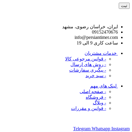
راه های ارتباط با ما
ایران، خراسان رضوی، مشهد
09152470676
info@persiantimer.com
ساعت کاری 9 الی 19
خدمات مشتریان
- قوانین مرجوعی کالا
- روش های ارسال
- پیگیری سفارشات
- سبد خرید
لینک های مهم
- صفحه اصلی
- فروشگاه
- وبلاگ
- قوانین و مقررات
ما را در شبکه های اجتماعی دنبال کنید
Telegram
Whatsapp
Instagram