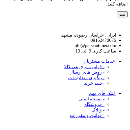
اضافه کنید.
راه های ارتباط با ما
ایران، خراسان رضوی، مشهد
09152470676
info@persiantimer.com
ساعت کاری 9 الی 19
خدمات مشتریان
- قوانین مرجوعی کالا
- روش های ارسال
- پیگیری سفارشات
- سبد خرید
لینک های مهم
- صفحه اصلی
- فروشگاه
- وبلاگ
- قوانین و مقررات
ما را در شبکه های اجتماعی دنبال کنید