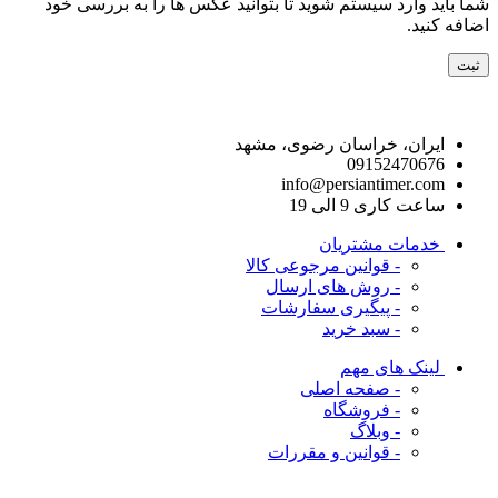
شما باید وارد سیستم شوید تا بتوانید عکس ها را به بررسی خود
اضافه کنید.
راه های ارتباط با ما
ایران، خراسان رضوی، مشهد
09152470676
info@persiantimer.com
ساعت کاری 9 الی 19
خدمات مشتریان
- قوانین مرجوعی کالا
- روش های ارسال
- پیگیری سفارشات
- سبد خرید
لینک های مهم
- صفحه اصلی
- فروشگاه
- وبلاگ
- قوانین و مقررات
ما را در شبکه های اجتماعی دنبال کنید