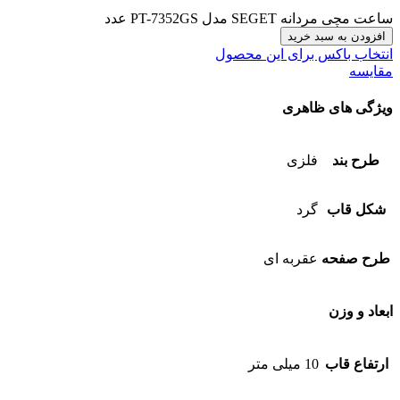
ساعت مچی مردانه SEGET مدل PT-7352GS عدد
افزودن به سبد خرید
انتخاب باکس برای این محصول
مقایسه
ویژگی های ظاهری
طرح بند
فلزی
شکل قاب
گرد
طرح صفحه
عقربه ای
ابعاد و وزن
ارتفاع قاب
10 میلی متر