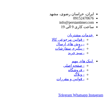
راه های ارتباط با ما
ایران، خراسان رضوی، مشهد
09152470676
info@persiantimer.com
ساعت کاری 9 الی 19
خدمات مشتریان
- قوانین مرجوعی کالا
- روش های ارسال
- پیگیری سفارشات
- سبد خرید
لینک های مهم
- صفحه اصلی
- فروشگاه
- وبلاگ
- قوانین و مقررات
ما را در شبکه های اجتماعی دنبال کنید
Telegram
Whatsapp
Instagram