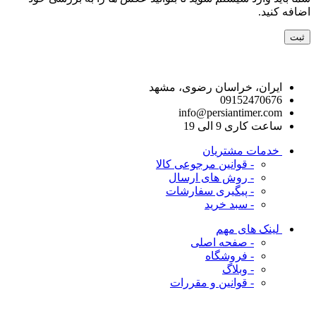
اضافه کنید.
راه های ارتباط با ما
ایران، خراسان رضوی، مشهد
09152470676
info@persiantimer.com
ساعت کاری 9 الی 19
خدمات مشتریان
- قوانین مرجوعی کالا
- روش های ارسال
- پیگیری سفارشات
- سبد خرید
لینک های مهم
- صفحه اصلی
- فروشگاه
- وبلاگ
- قوانین و مقررات
ما را در شبکه های اجتماعی دنبال کنید