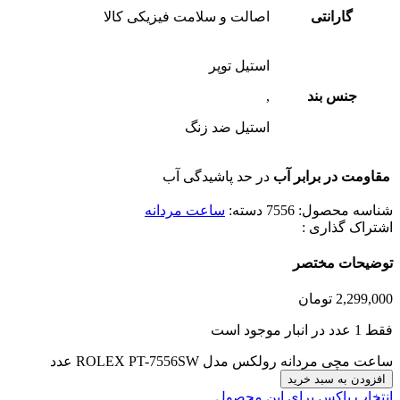
گارانتی
اصالت و سلامت فیزیکی کالا
استیل توپر
جنس بند
,
استیل ضد زنگ
مقاومت در برابر آب
در حد پاشیدگی آب
شناسه محصول:
7556
دسته:
ساعت مردانه
اشتراک گذاری :
توضیحات مختصر
2,299,000
تومان
فقط 1 عدد در انبار موجود است
ساعت مچی مردانه رولکس مدل ROLEX PT-7556SW عدد
افزودن به سبد خرید
انتخاب باکس برای این محصول