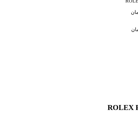
مان
ان